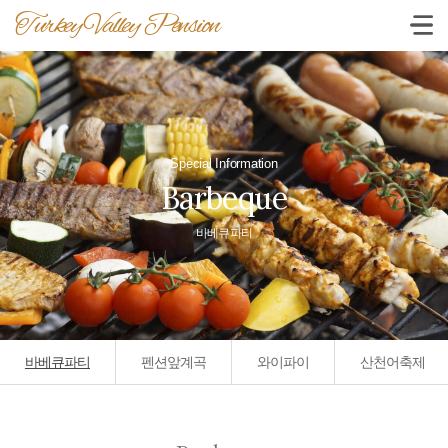
Turkey Valley Pension
Special Information
Barbeque
바베큐파티
바베큐파티
펜션앞계곡
와이파이
산천어축제