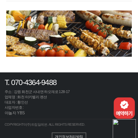
T. 070-4364-9488
주소 : 강원 화천군 사내면 하오재로 128-17
업체명 : 화천 터키벨리 펜션
대표자 : 황인선
사업자번호 :
야놀자 YBS
COPYRIGHT©(주)트립일레븐. ALL RIGHTS RESERVED.
개인정보처리방침