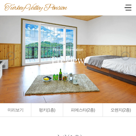
Turkey Valley Pension
Room Information
Preview
더비(1층)
미리보기
펑키(1층)
피에스타(2층)
오렌지(2층)