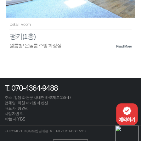
Detail Room
펑키(1층)
원룸형/ 온돌룸 주방 화장실
Read More
T. 070-4364-9488
주소 : 강원 화천군 사내면 하오재로 128-17
업체명 : 화천 터키벨리 펜션
대표자 : 황인선
사업자번호 :
야놀자 YBS
COPYRIGHT©(주)트립일레븐. ALL RIGHTS RESERVED.