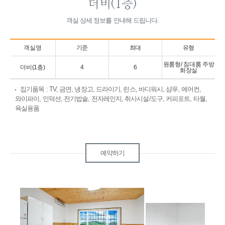
더비(1층)
객실 상세 정보를 안내해 드립니다.
객실명
기준
최대
유형
원룸형/ 침대룸 주방
더비(1층)
4
6
화장실
집기품목
: TV, 금연, 냉장고, 드라이기, 린스, 바디워시, 샴푸, 에어컨,
와이파이, 인덕션, 전기밥솥, 전자레인지, 취사시설/도구, 커피포트, 타월,
욕실용품
예약하기